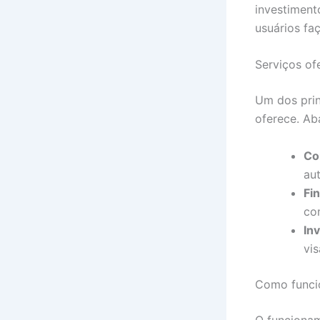
investiment
usuários fa
Serviços of
Um dos prin
oferece. Aba
Co
au
Fi
com
In
vis
Como funci