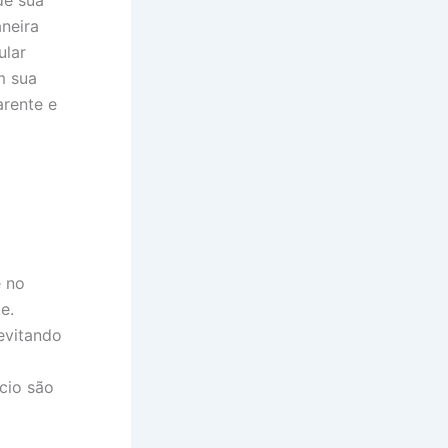
de sua
neira
ular
m sua
arente e
e no
e.
evitando
cio são