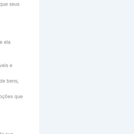
 que seus
e ela
veis e
de bens,
opções que