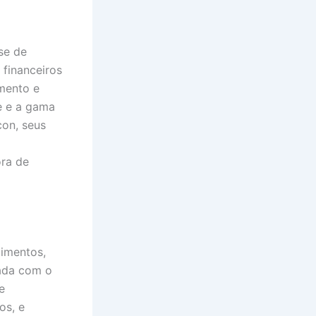
se de
financeiros
imento e
de e a gama
con, seus
ora de
timentos,
dada com o
e
os, e