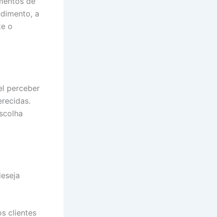
imentos de
ndimento, a
te o
el perceber
recidas.
scolha
deseja
s clientes