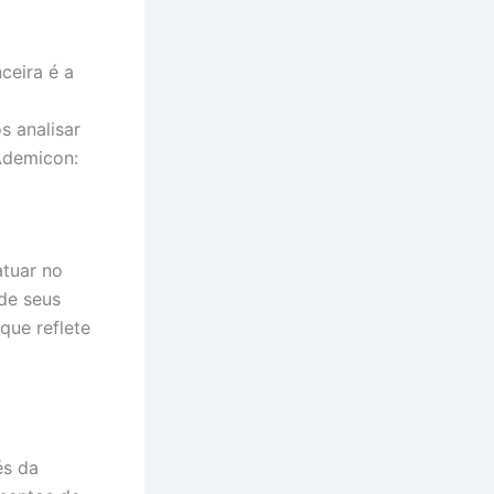
ceira é a
s analisar
Ademicon:
atuar no
 de seus
que reflete
és da