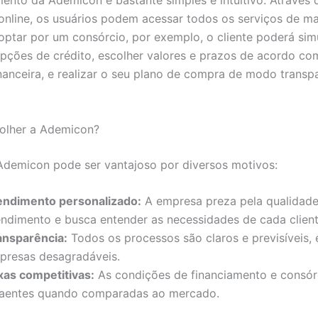
ento da Ademicon é bastante simples e intuitivo. Através 
online, os usuários podem acessar todos os serviços de ma
 optar por um consórcio, por exemplo, o cliente poderá sim
opções de crédito, escolher valores e prazos de acordo co
inanceira, e realizar o seu plano de compra de modo transp
olher a Ademicon?
Ademicon pode ser vantajoso por diversos motivos:
endimento personalizado:
A empresa preza pela qualidad
endimento e busca entender as necessidades de cada client
ansparência:
Todos os processos são claros e previsíveis, 
rpresas desagradáveis.
xas competitivas:
As condições de financiamento e consór
raentes quando comparadas ao mercado.