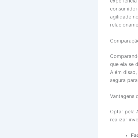
experiência
consumidore
agilidade n
relacioname
Comparação 
Comparando 
que ela se 
Além disso,
segura para
Vantagens d
Optar pela 
realizar in
Fa