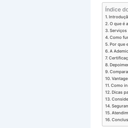
Índice d
Introduç
O que é 
Serviços
Como fu
Por que 
A Ademic
Certifica
Depoimen
Comparaç
Vantage
Como in
Dicas p
Conside
Seguran
Atendim
Conclu