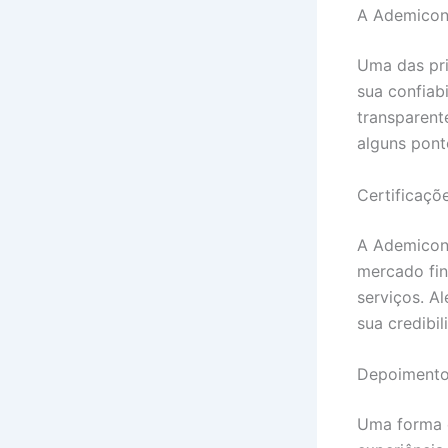
A Ademicon 
Uma das pri
sua confiab
transparent
alguns pont
Certificaçõ
A Ademicon 
mercado fin
serviços. Al
sua credibi
Depoimentos
Uma forma e