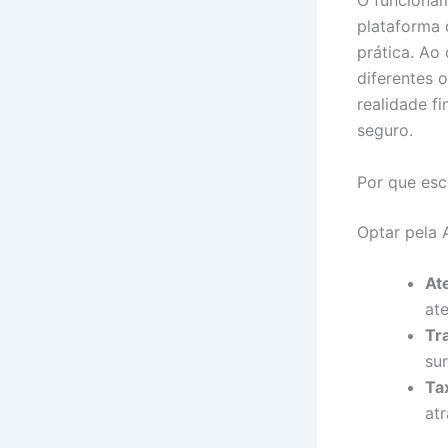
O funcionam
plataforma 
prática. Ao
diferentes 
realidade f
seguro.
Por que esc
Optar pela 
At
at
Tr
su
Ta
at