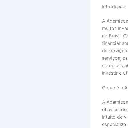
Introdução
A Ademicon 
muitos inve
no Brasil. 
financiar s
de serviços
serviços, o
confiabilid
investir e ut
O que é a 
A Ademicon 
oferecendo 
intuito de v
especializa