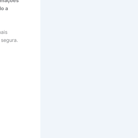
ormações
do a
ais
 segura.