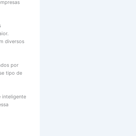
 empresas
s
ior.
m diversos
ados por
se tipo de
 inteligente
essa