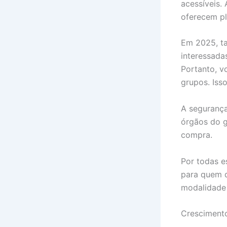
acessíveis.
oferecem pla
Em 2025, t
interessada
Portanto, v
grupos. Iss
A segurança
órgãos do g
compra.
Por todas e
para quem q
modalidade 
Cresciment