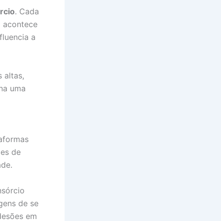
rcio
. Cada
o acontece
fluencia a
 altas,
rna uma
taformas
ões de
ade.
nsórcio
gens de se
adesões em