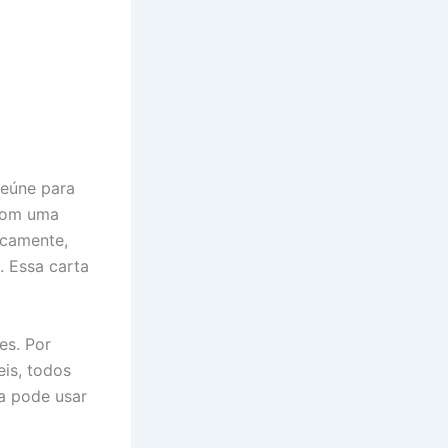
eúne para
 com uma
icamente,
. Essa carta
es. Por
is, todos
a pode usar