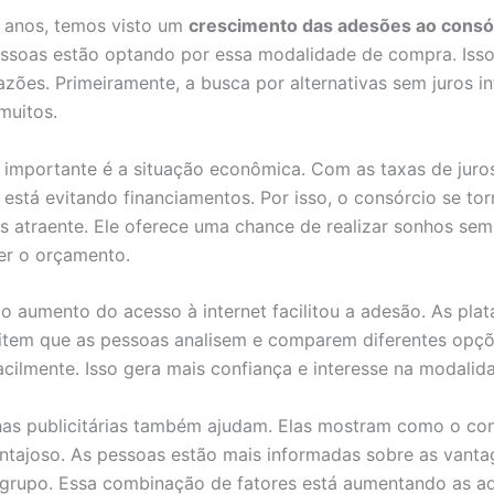
 anos, temos visto um
crescimento das adesões ao consó
ssoas estão optando por essa modalidade de compra. Iss
azões. Primeiramente, a busca por alternativas sem juros in
muitos.
 importante é a situação econômica. Com as taxas de juros
 está evitando financiamentos. Por isso, o consórcio se to
s atraente. Ele oferece uma chance de realizar sonhos sem
r o orçamento.
 o aumento do acesso à internet facilitou a adesão. As pla
item que as pessoas analisem e comparem diferentes opç
acilmente. Isso gera mais confiança e interesse na modalid
as publicitárias também ajudam. Elas mostram como o co
ntajoso. As pessoas estão mais informadas sobre as vanta
 grupo. Essa combinação de fatores está aumentando as 