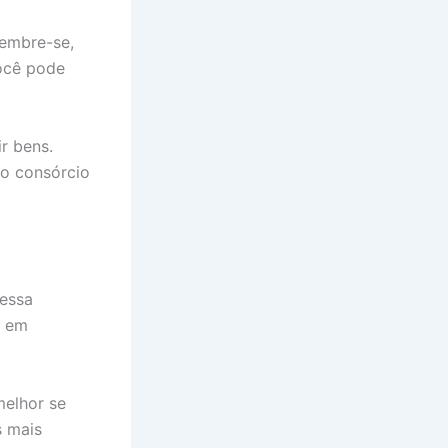
lembre-se,
Você pode
r bens.
 o consórcio
 essa
e em
melhor se
s mais