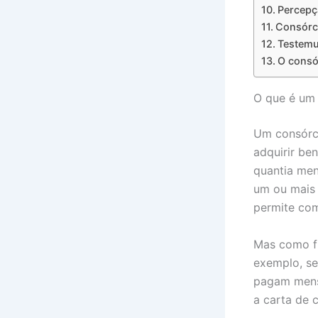
Percepç
Consórci
Testemu
O consó
O que é um
Um consórc
adquirir be
quantia men
um ou mais 
permite co
Mas como fu
exemplo, se
pagam mens
a carta de 