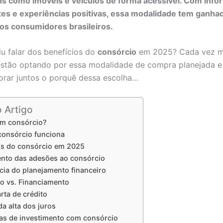
ns como imóveis e veículos de forma acessível. Com inf
es e experiências positivas, essa modalidade tem ganha
os consumidores brasileiros.
iu falar dos benefícios do
consórcio
em 2025? Cada vez m
 estão optando por essa modalidade de compra planejada e
rar juntos o porquê dessa escolha…
o Artigo
um consórcio?
onsórcio funciona
s do consórcio em 2025
nto das adesões ao consórcio
cia do planejamento financeiro
o vs. Financiamento
rta de crédito
a alta dos juros
ias de investimento com consórcio