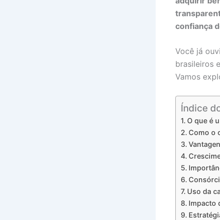
adquirir be
transparent
confiança d
Você já ouv
brasileiros
Vamos explo
Índice d
O que é 
Como o c
Vantagen
Crescime
Importân
Consórci
Uso da ca
Impacto d
Estratég