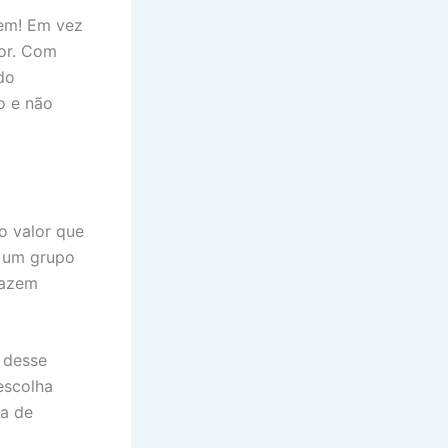
gem! Em vez
or. Com
do
o e não
o valor que
m um grupo
fazem
 desse
escolha
ta de