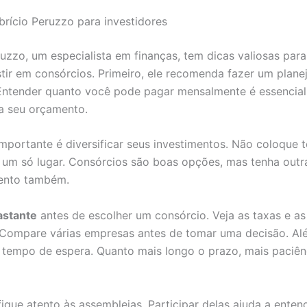
brício Peruzzo para investidores
ruzzo, um especialista em finanças, tem dicas valiosas par
stir em consórcios. Primeiro, ele recomenda fazer um plan
 Entender quanto você pode pagar mensalmente é essencial
 seu orçamento.
importante é diversificar seus investimentos. Não coloque 
 um só lugar. Consórcios são boas opções, mas tenha outr
mento também.
astante
antes de escolher um consórcio. Veja as taxas e a
 Compare várias empresas antes de tomar uma decisão. Al
 tempo de espera. Quanto mais longo o prazo, mais paciên
 fique atento às assembleias. Participar delas ajuda a ente