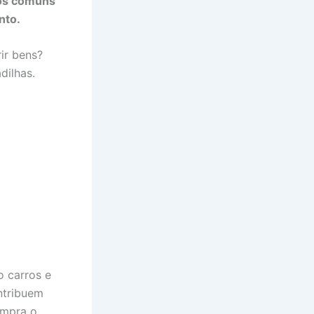
ros comuns
nto.
ir bens?
dilhas.
 carros e
ntribuem
ompra o