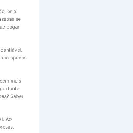
ão ler o
pessoas se
que pagar
confiável.
órcio apenas
ecem mais
portante
ces? Saber
al. Ao
presas.