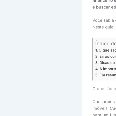
financeiro 
e buscar ed
Você sabia
Neste guia,
Índice d
O que sã
Erros co
Dicas de 
A import
Em resum
O que são 
Consórcios 
imóveis. Ca
para um fu