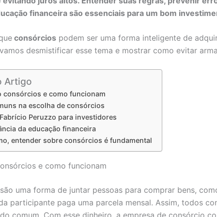
e evitando juros altos. Entender suas regras, prevenir er
ucação financeira são essenciais para um bom investime
 que
consórcios
podem ser uma forma inteligente de adquir
 vamos desmistificar esse tema e mostrar como evitar arma
o Artigo
o consórcios e como funcionam
muns na escolha de consórcios
Fabrício Peruzzo para investidores
ância da educação financeira
o, entender sobre consórcios é fundamental
consórcios e como funcionam
são uma forma de juntar pessoas para comprar bens, como
da participante paga uma parcela mensal. Assim, todos co
ndo comum. Com esse dinheiro, a empresa de consórcio c