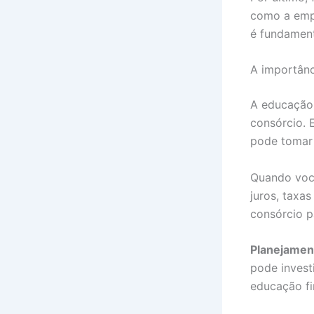
como a empr
é fundament
A importânc
A educação 
consórcio. 
pode tomar 
Quando você
juros, taxa
consórcio p
Planejament
pode invest
educação fi