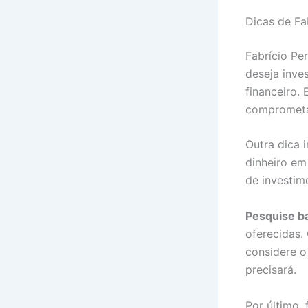
Dicas de Fa
Fabrício Pe
deseja inve
financeiro.
comprometa
Outra dica 
dinheiro em
de investi
Pesquise b
oferecidas.
considere o
precisará.
Por último,