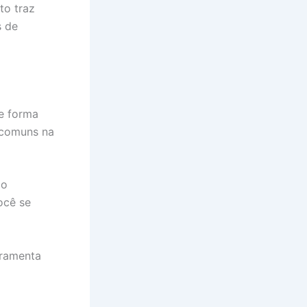
to traz
s de
de forma
s comuns na
do
ocê se
rramenta