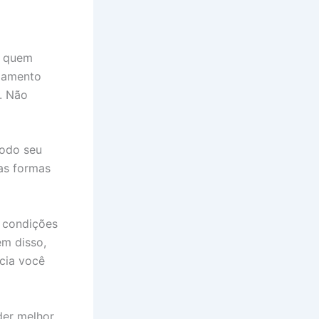
a quem
ejamento
. Não
todo seu
as formas
s condições
ém disso,
cia você
nder melhor