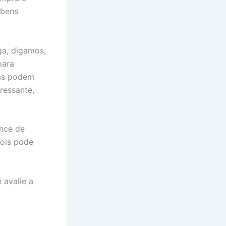
 bens
a, digamos,
para
ras podem
eressante,
ance de
pois pode
 avalie a