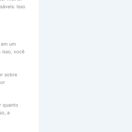
áveis. Isso
r em um
 isso, você
er sobre
hor
r quanto
so, a