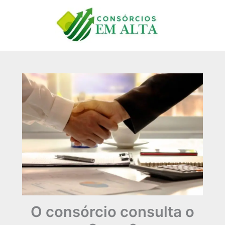
Ir
para
o
conteúdo
O consórcio consulta o