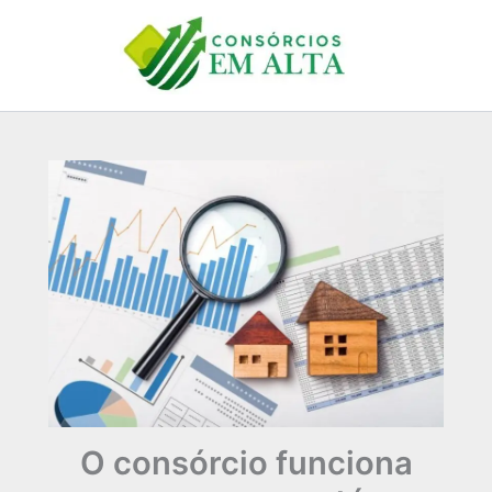
Ir
para
o
conteúdo
O consórcio funciona