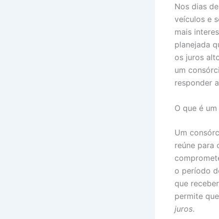
Nos dias de
veículos e 
mais intere
planejada q
os juros al
um consórci
responder a
O que é um
Um consórci
reúne para 
compromete 
o período d
que receber
permite qu
juros
.