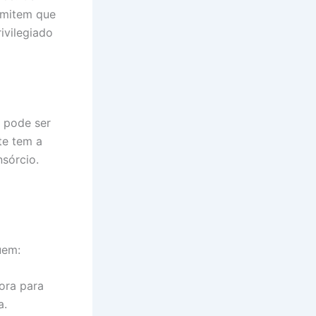
rmitem que
ivilegiado
 pode ser
te tem a
nsórcio.
uem:
ora para
a.