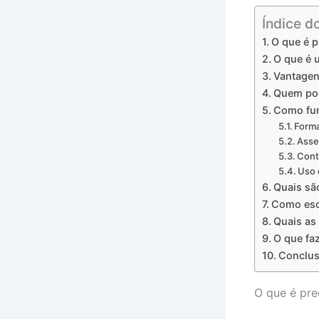
Índice d
O que é p
O que é 
Vantagen
Quem pod
Como fun
Form
Asse
Cont
Uso 
Quais sã
Como esc
Quais as
O que fa
Conclu
O que é pre