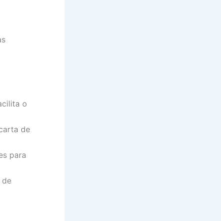
as
cilita o
carta de
es para
 de