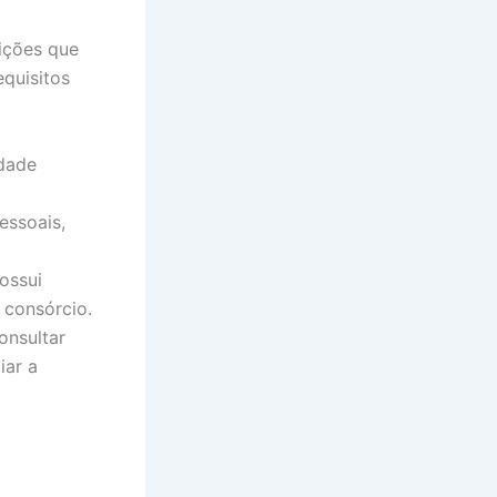
ições que
equisitos
idade
essoais,
ossui
 consórcio.
onsultar
iar a