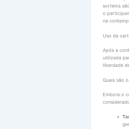
sorteios sã
o participa
na contemp
Uso da cart
Após a cont
utilizada p
liberdade d
Quais são o
Embora o co
considerado
Ta
ge