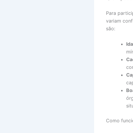
Para partic
variam conf
são:
Id
mí
Ca
co
Ca
ca
Bo
ór
sit
Como funci