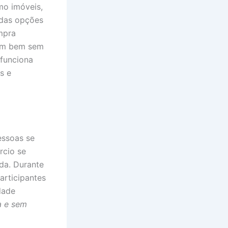
mo imóveis,
 das opções
mpra
 um bem sem
 funciona
s e
essoas se
rcio se
da. Durante
articipantes
dade
a e sem