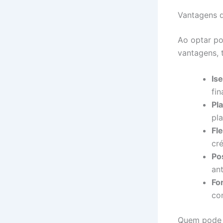
Vantagens 
Ao optar po
vantagens, 
Is
fi
Pl
pl
Fl
cré
Po
an
Fo
co
Quem pode 