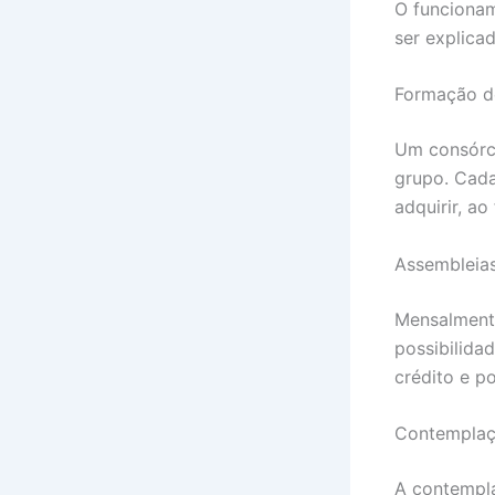
O funcionam
ser explica
Formação d
Um consórc
grupo. Cada
adquirir, ao
Assembleia
Mensalmente
possibilida
crédito e p
Contempla
A contempla